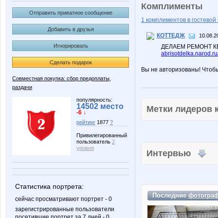
Комплименты
Отправить приватное сообщение
1 комплиментов в гостевой 
Добавить в друзья
КОТТЕДЖ
10.08.2
Игнорировать
ДЕЛАЕМ РЕМОНТ К
abrisotdelka.narod.ru
Сделать подарок
Вы не авторизованы! Чтоб
Совместная покупка: сбор предоплаты,
раздачи
популярность:
14502 место
Метки лидеров
-6 ↓
рейтинг
1877
?
Привилегированный
пользователь
2
уровня
Интервью
Статистика портрета:
Последние
фотогра
сейчас просматривают портрет - 0
зарегистрированные пользователи
посетившие портрет за 7 дней - 0