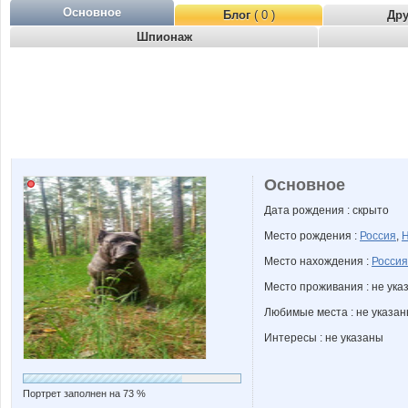
Основное
Блог
( 0 )
Др
Шпионаж
Основное
Дата рождения : скрыто
Место рождения :
Россия
,
Н
Место нахождения :
Россия
Место проживания : не ука
Любимые места : не указа
Интересы : не указаны
Портрет заполнен на 73 %